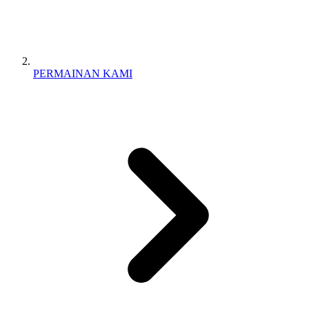
PERMAINAN KAMI