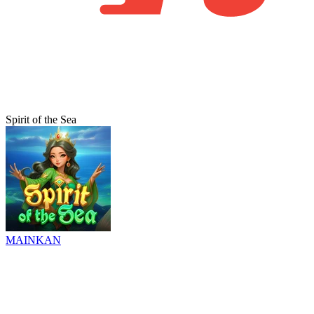
Spirit of the Sea
MAINKAN