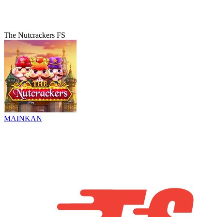
The Nutcrackers FS
MAINKAN