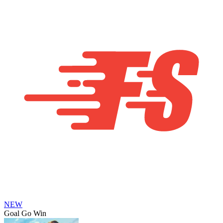
NEW
Goal Go Win