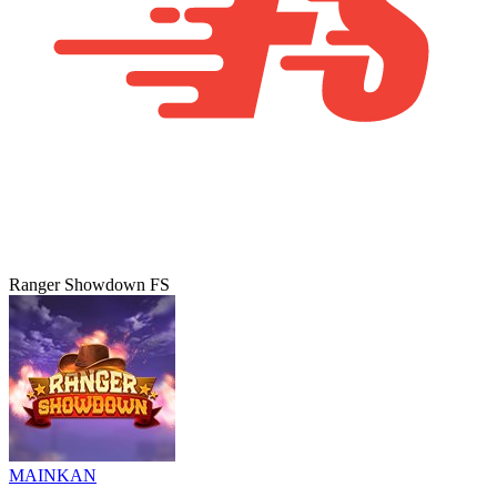
Ranger Showdown FS
MAINKAN