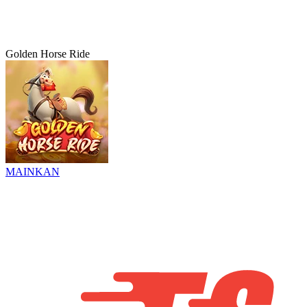
Golden Horse Ride
MAINKAN