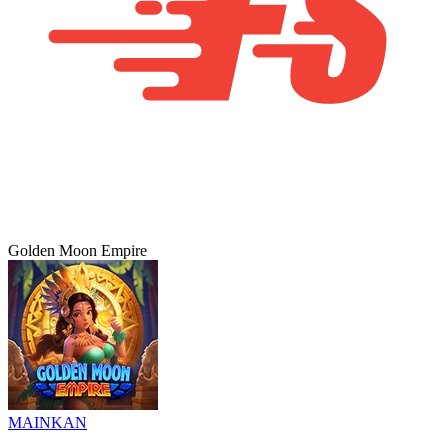
Golden Moon Empire
MAINKAN