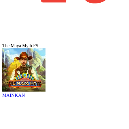
The Maya Myth FS
MAINKAN