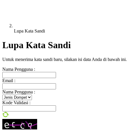
Lupa Kata Sandi
Lupa Kata Sandi
Untuk menerima kata sandi baru, silakan isi data Anda di bawah ini.
Nama Pengguna
:
Email
:
Nama Pengguna
:
Kode Validasi
: