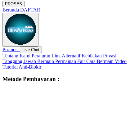
PROSES
Beranda
DAFTAR
Promosi
Live Chat
Tentang Kami
Peraturan
Link Alternatif
Kebijakan Privasi
Tanggung Jawab Bermain
Permainan Fair
Cara Bermain
Video
Tutorial
Anti-Blokir
Metode Pembayaran :