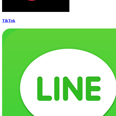
TikTok