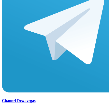
Channel Dewavegas