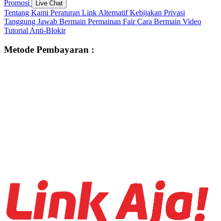
Promosi
Live Chat
Tentang Kami
Peraturan
Link Alternatif
Kebijakan Privasi
Tanggung Jawab Bermain
Permainan Fair
Cara Bermain
Video
Tutorial
Anti-Blokir
Metode Pembayaran :