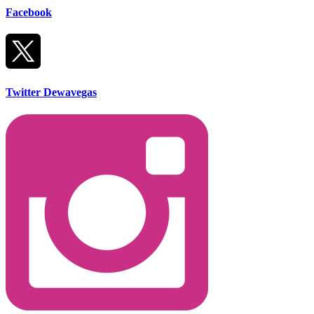
Facebook
Twitter Dewavegas