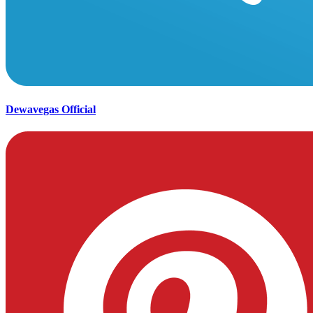
Dewavegas Official