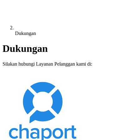
Dukungan
Dukungan
Silakan hubungi Layanan Pelanggan kami di: