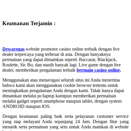
Keamanan Terjamin :
Dewavegas
website promotor casino online terbaik dengan live
dealer terpercaya yang terbesar di asia. Dengan banyaknya
permainan yang dapat dimainkan seperti: Baccarat, Blackjack,
Roulette, Sic Bo, dan masih banyak lagi. Live game dengan live
dealer, memberikan pengalaman terbaik
bermain casino online
.
Menggunakan atau menavigasi seluruh situs ini Anda menerima
bahwa kami akan menggunakan cookie browser tertentu untuk
meningkatkan pengalaman Anda dengan kami. Tidak hanya dapat
dimainkan melalui pc/laptop kamipun memberikan permainan
melalui gadget seperti smartphone maupun tablet, dengan system
ANDROID maupun IOS.
Dengan keamanan paling baik serta pelayanan customer service
yang siap melayani Anda sepanjang 24 Jam. Dengan fitur yang
menarik serta permainan yang seru untuk Anda mainkan di website