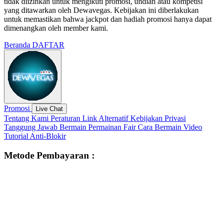
tidak diizinkan untuk mengikuti promosi, undian atau kompetisi
yang ditawarkan oleh Dewavegas. Kebijakan ini diberlakukan
untuk memastikan bahwa jackpot dan hadiah promosi hanya dapat
dimenangkan oleh member kami.
Beranda
DAFTAR
Promosi
Live Chat
Tentang Kami
Peraturan
Link Alternatif
Kebijakan Privasi
Tanggung Jawab Bermain
Permainan Fair
Cara Bermain
Video
Tutorial
Anti-Blokir
Metode Pembayaran :