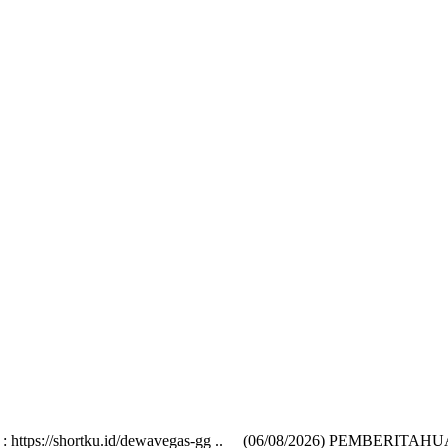
: https://shortku.id/dewavegas-gg ..
(06/08/2026)
PEMBERITAHUA