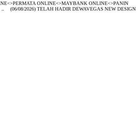
LINE<>PERMATA ONLINE<>MAYBANK ONLINE<>PANIN
E ..
(06/08/2026)
TELAH HADIR DEWAVEGAS NEW DESIGN