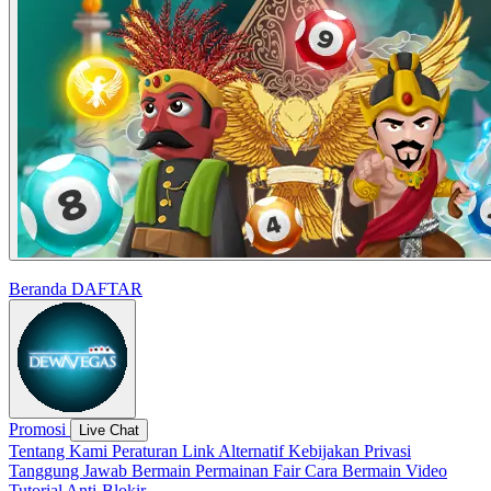
Dewavegas.com memberikan BONUS untuk para member
G. SUNDAY VIP
setia Dewavegas setiap harinya.
13
Realme 15 8GB+10GB
Untuk mendapatkan BINTANG MYSTERY BOX anda
Hanya dengan aktif bermain di Dewavegas.com setiap
diharuskan mencapai TURNOVER yang Telah ditentukan
keaktifan anda mendapatkan bonus free spin berhadiah
*Syarat & Ketentuan berlaku.
setiap hari .
UANG TUNAI!!
Jika Anda Mendapatkan Tiket Pada Hari Sabtu Dan Minggu,
Ini adalah promosi cuma-cuma dari Dewavegas.com Tidak di
Tiket Tersebut Berlaku 1x24 Jam. ( tidak dapat di gunakan di
PUNGUT BIAYA!! GRATIS!!
14
Vivo V60 Lite 5G
hari berikutnya)
Persyaratannya hanya cukup AKTIF bermain di
Syarat & Ketentuan
Dewavegas.com saja.
Sabtu : 1x24 Jam
Anda punya kesempatan mendapatkan lucky spin gratis untuk
Minggu : 1x24 Jam
mendapatkan uang TUNAI setiap harinya.
Persyaratan aktif wajib memiliki minimal Turnover di
15
OPPO A6 Pro
Dewavegas.com
Jangan percaya atas apapun yang mengatasnamakan
Dewavegas.com atas tindak penipuan. Sumber terpercaya
Beranda
DAFTAR
hanya di Dewavegas.com
16
Galaxy A17
17
Infinix Hot 60 Pro
Promosi
Live Chat
Tentang Kami
Peraturan
Link Alternatif
Kebijakan Privasi
Tanggung Jawab Bermain
Permainan Fair
Cara Bermain
Video
Tutorial
Anti-Blokir