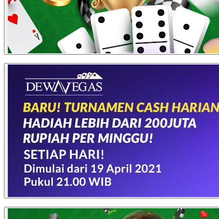
*Note
Contoh :
> Rp 5,000,000
Murni
Rp 50,000
<
buy free
7%
50.000.000
spin
Hadiah Peringkat Global
Murni
<
buy free
5%
30.000.000
GRAND PRIZE DAN HADIAH
spin
PRIZE
HIBURAN
Bola Pertama
500.000
Murni
<
1
Xmax 250 Tech Max
buy free
3%
Hadiah Peringkat 10 Besar Rake Race Poker
15.000.000
spin
Bola Kedua
400.000
2
Honda PCX 160