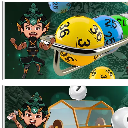
Kupon Big or Small
BONUS FREE CHIP
3
2.000.000
Range TO
Kupon
BONUS FREE CHIP
4
1.500.000
1,250,000 - 5,500,000
1 Kupon
BONUS FREE CHIP
5
5,500,001 - 12,500,000
2 Kupon
1.000.000
12,500,001 - 25,000,000
3 Kupon