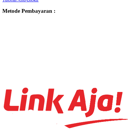
18
Infinix Note 50X
Metode Pembayaran :
19
POCO M7
20
Vivo Y19s GT 5G
*Syarat & Ketentuan dapat berubah sewaktu-waktu.
21
Bonus Free Chip 2,000,000
22
Bonus Free Chip 1,950,000
23
Bonus Free Chip 1,900,000