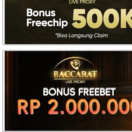
DAPAT DIGANGGU GUGAT.
Rp
501 - 800
Rp 50.000
300
15.000.000
Rp
TOTAL
800
97.500.000
BONUS FREE CHIPS CASINO PROXY BETTING 500K
Syarat dan ketentuan:
Seluruh Pemain Berhak Mengikuti Promosi ini.
1. Berlaku untuk semua pemain yang main di casino proxy betting
Periode Turnamen mulai dari tanggal 28 Juli s/d 16 Agustus
Basic
7.000.000 : 350.000
2. pemain wajib deposit 5.000.000 untuk claim bonus free chips 500.000 dan harus masuk
2026.
Kupon
= 20 Kupon
ke permainan casino proxy betting secara Bersamaan dengan bonus yang telah di berikan.
Total 800 Pemain dengan nilai Turnover tertinggi akan keluar
* berlaku juga untuk pemain yang sudah memiliki saldo 5.000.000 dan ingin bermain di
menjadi pemenang.
casino proxy betting juga berhak claim bonus free chips 500.000 , dengan ketentuan harus
Turnover Pemenang dihitung dari Semua Game yang di
main di casino proxy betting.
pertandingkan.
3. bonus free chips 500.000 hanya boleh dimainkan di casino proxy betting , jika bonus free
Papan Peringkat Pemenang atau Leaderboard bisa dilihat di
Bonus
7.000.000 :
chips dimainkan di provider game lainnya , maka bonus akan di Tarik / dianggap hangus.
menu KOTAK BONUS lalu pilih GRAND TURNOVER
Extra
3.500.000 = 2 Kupon
4. Untuk melakukan withdraw pemain harus mencapai 3x Turnover dari nilai BONUS
KEMERDEKAAN, Turnover akan di update setiap hari di
Kupon
Contoh :
pukul 19:00 WIB