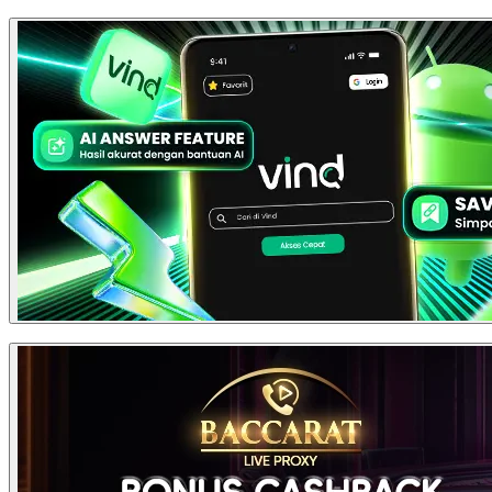
BONUS Rp 500.000 x 3 = 1.500.000 ( Turnover yang harus di capai )
Hadiah akan dibagikan pada tanggal 17 Agustus 2026.
5. Pihak kami berhak untuk mengubah, menolak, membatalkan atau menutup semua
Kemenangan Akan Di Batalkan Apabila Terdapat Melakukan
promosi sesuai dengan ketentuan yang berlaku tanpa ada pemberitahuan sebelumnya.
Taruhan 2 sisi ( Safety Bet ) Gantungan Free Spin, Kesamaan
Promo ini memberikan Free Bet senilai Rp 2.000.000 untuk
6. Keputusan kami untuk Promo ini adalah Mutlak dan Tidak dapat di Ganggu Gugat.
IP, Kesalahan Data Member (Tidak Valid). Dan Apabila Di
TOTAL
22 KUPON
permainan Casino Proxy Betting.
Temukan Adanya Indikasi Kecurangan.
Berlaku bagi member yang mencapai turnover minimal Rp
Pihak GRAND TURNOVER KEMERDEKAAN Berhak
5.000.000 dari permainan Casino Proxy Betting.
Untuk Mengubah, Menolak, Membatalkan Atau Menutup
Setiap member hanya dapat melakukan klaim 1 kali (1x claim
Semua Promosi Sesuai Dengan Ketentuan Yang Berlaku
per akun).
Tanpa Ada Pemberitahuan Sebelumnya.
Free Bet akan di berikan setelah member capai turnover Rp
Keputusan GRAND TURNOVER KEMERDEKAAN
5.000.000 dan melakukan claim dengan menghubungi
Bersifat Mutlak Dan Tidak Dapat Di Ganggu Gugat.
customer service kami.
Untuk melakukan WD setelah claim bonus harus 3x TO dari
Bonus.
Contoh. 2.000.000 (Bonus) x 3 (TO WD) = 6.000.000
Bonus freebet yg di berikan hanya boleh di mainkan di game
casino proxy betting jika bermain di permainan lain maka
bonus akan di anggap hangus.
Jika ditemukan adanya member yang melakukan tindak
kecurangan, maka member yang bersangkutan tersebut akan
dikenakan sanksi berupa bonus dihanguskan.
Keputusan KAMI bersifat MUTLAK dan tidak dapat
diganggu gugat.