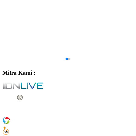
24
Bonus Free Chip 1,800,000
25
Bonus Free Chip 1,700,000
Mitra Kami :
26
Bonus Free Chip 1,600,000
27
Bonus Free Chip 1,500,000
28
Bonus Free Chip 1,400,000