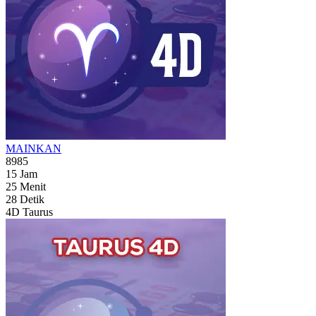
MAINKAN
8985
15
Jam
25
Menit
26
Detik
4D Taurus