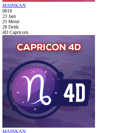
MAINKAN
0818
23
Jam
25
Menit
26
Detik
4D Capricorn
MAINKAN