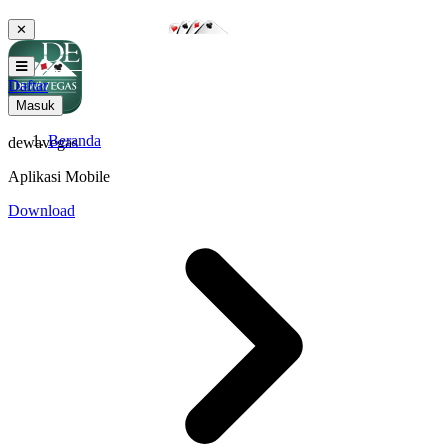
✕
Daftar
Masuk
Beranda
dewavegas
Aplikasi Mobile
Download