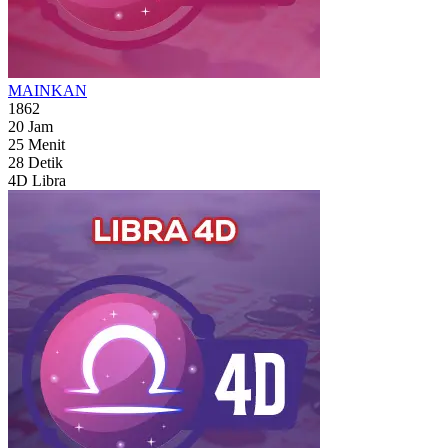
MAINKAN
1862
20
Jam
25
Menit
26
Detik
4D Libra