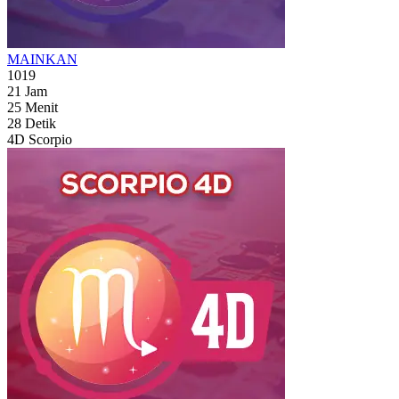
MAINKAN
1019
21
Jam
25
Menit
26
Detik
4D Scorpio