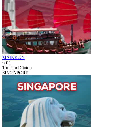
MAINKAN
6011
Taruhan Ditutup
SINGAPORE