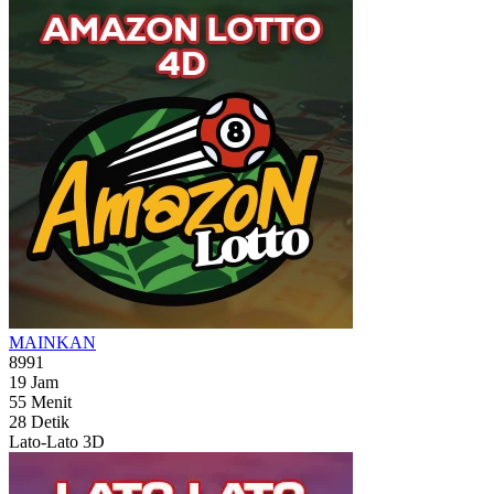
MAINKAN
8991
19
Jam
55
Menit
26
Detik
Lato-Lato 3D