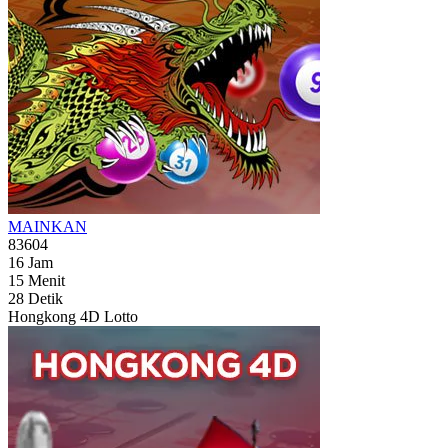
MAINKAN
83604
16
Jam
15
Menit
26
Detik
Hongkong 4D Lotto