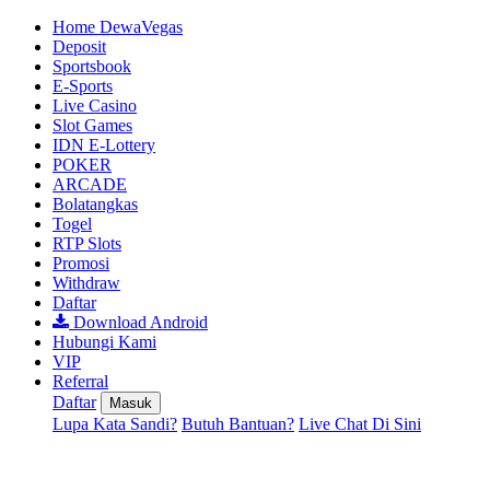
Home DewaVegas
Deposit
Sportsbook
E-Sports
Live Casino
Slot Games
IDN E-Lottery
POKER
ARCADE
Bolatangkas
Togel
RTP Slots
Promosi
Withdraw
Daftar
Download Android
Hubungi Kami
VIP
Referral
Daftar
Masuk
Lupa Kata Sandi?
Butuh Bantuan?
Live Chat Di Sini