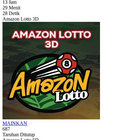
13
Jam
29
Menit
26
Detik
Amazon Lotto 3D
MAINKAN
687
Taruhan Ditutup