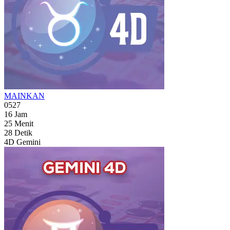
MAINKAN
0527
16
Jam
25
Menit
26
Detik
4D Gemini