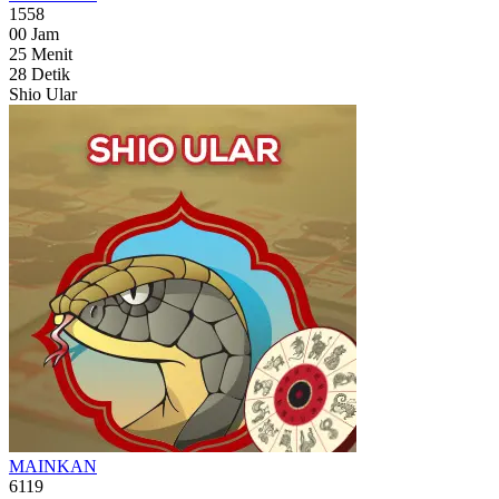
1558
00
Jam
25
Menit
26
Detik
Shio Ular
MAINKAN
6119