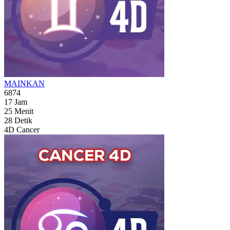
MAINKAN
6874
17
Jam
25
Menit
26
Detik
4D Cancer