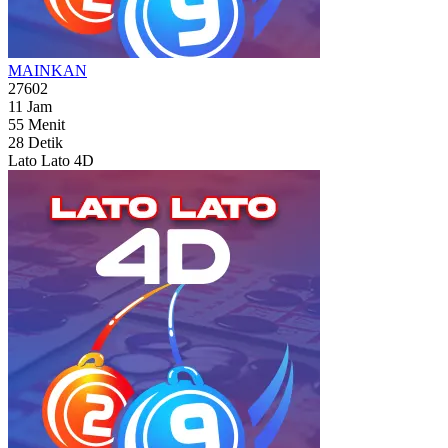
MAINKAN
27602
11
Jam
55
Menit
26
Detik
Lato Lato 4D