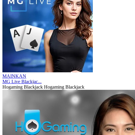
MAINKAN
MG Live Blackjac...
Hogaming Blackjack
Hogaming Blackjack