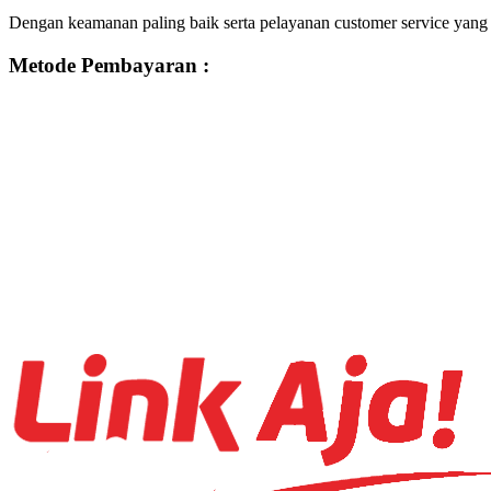
Dengan keamanan paling baik serta pelayanan customer service yang
Metode Pembayaran :