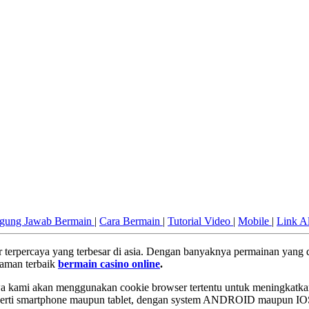
gung Jawab Bermain
|
Cara Bermain
|
Tutorial Video
|
Mobile
|
Link Al
er terpercaya yang terbesar di asia. Dengan banyaknya permainan yang d
laman terbaik
bermain casino online
.
wa kami akan menggunakan cookie browser tertentu untuk meningkatk
eperti smartphone maupun tablet, dengan system ANDROID maupun IO