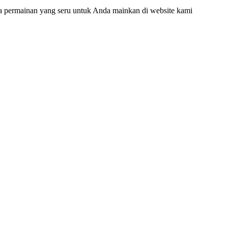
ta permainan yang seru untuk Anda mainkan di website kami