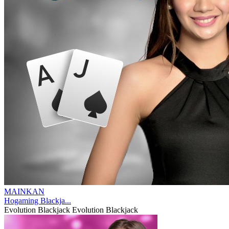
MAINKAN
Hogaming Blackja...
Evolution Blackjack
Evolution Blackjack