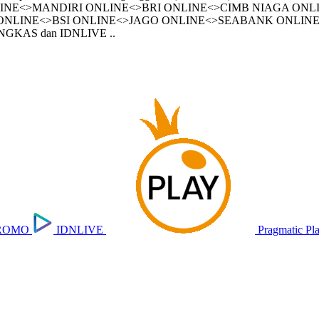
LINE<>MANDIRI ONLINE<>BRI ONLINE<>CIMB NIAGA ON
ONLINE<>BSI ONLINE<>JAGO ONLINE<>SEABANK ONLIN
NGKAS dan IDNLIVE ..
ROMO
IDNLIVE
Pragmatic Pl